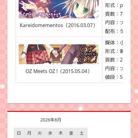
形式：pdf（A
頁数：76 ペー
内容：
ファンタ
Kareidomementos（2016.03.07）
配布：ダウン
媒体：小説
形式：新書版（1
頁数：268 ペ
内容：
ファンタ
OZ Meets OZ !（2015.05.04）
値段：500 
2026年8月
日
月
火
水
木
金
土