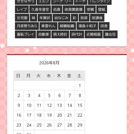
せせなやう
エルフ
シーナ・リー
トーヤ
バレンタイン
レイプ
久遠寺澄空
佑真
体育館倉庫
受精
壁紙
女児服
妹
年賀状
幼なじみ
彩
放尿
放課後
月夜野ちあら
東雲れん
柳橋桜織
湯島十和子
田舎
羞恥プレイ
自動車
萌え時計
詩代叶
近親相姦
露出狂
2026年8月
日
月
火
水
木
金
土
1
2
3
4
5
6
7
8
9
10
11
12
13
14
15
16
17
18
19
20
21
22
23
24
25
26
27
28
29