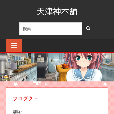
コ
天津神本舗
ン
テ
ン
検
検
ツ
索
索
へ
対
ス
象:
キ
ッ
プ
プロダクト
削除: