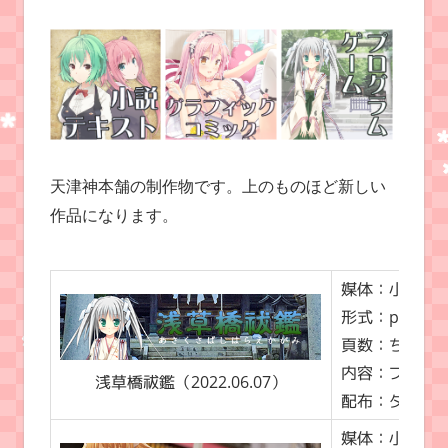
天津神本舗の制作物です。上のものほど新しい
作品になります。
媒体：小説（
形式：pdfや
頁数：ちあら
内容：ファンタ
浅草橋祓鑑（2022.06.07）
配布：ダウン
媒体：小説（