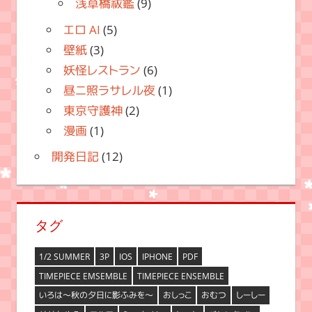
浅草橋祓鑑
(9)
エロ AI
(5)
壁紙
(3)
妖怪レストラン
(6)
昼ニ照ラサレル夜
(1)
東京守護神
(2)
漫画
(1)
開発日記
(12)
タグ
1/2 SUMMER
3P
IOS
IPHONE
PDF
TIMEPIECE EMSEMBLE
TIMEPIECE ENSEMBLE
いろは～秋の夕日に影ふみを～
おしっこ
おむつ
しーしー