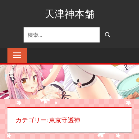
コ
天津神本舗
ン
テ
ン
検
検
ツ
索
索
へ
対
ス
象:
キ
ッ
プ
カテゴリー:
東京守護神