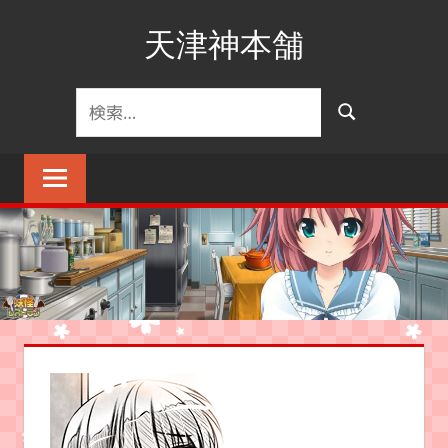
コ
天津神本舗
ン
テ
ン
検
検
ツ
索
索
へ
対
ス
象:
キ
ッ
プ