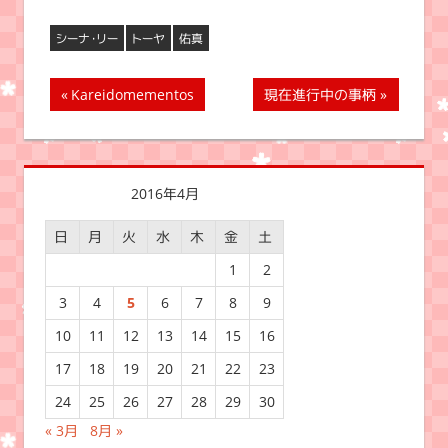
シーナ・リー
トーヤ
佑真
投
前
次
Kareidomementos
現在進行中の事柄
の
の
稿
記
記
ナ
事:
事:
2016年4月
ビ
日
月
火
水
木
金
土
ゲ
1
2
ー
3
4
5
6
7
8
9
シ
10
11
12
13
14
15
16
ョ
17
18
19
20
21
22
23
ン
24
25
26
27
28
29
30
« 3月
8月 »