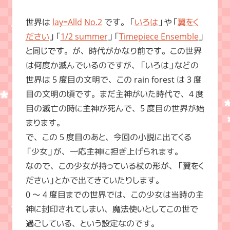
世界は
lay=Alld
No.2
です。「
いろは
」や「
翼をく
ださい
」「
1/2 summer
」「
Timepiece Ensemble
」
と同じです。が、時代がかなり前です。この世界
は何度か滅んでいるのですが、「いろは」などの
世界は 5 度目の文明で、この rain forest は 3 度
目の文明の頃です。まだ主神がいた時代で、4 度
目の滅亡の時に主神が死んで、5 度目の世界が始
まります。
で、この 5 度目のあと、今回の小説に出てくる
「少女」が、一応主神に担ぎ上げられます。
なので、この少女が持っている杖の形が、「翼をく
ださい」とかで出てきていたりします。
0 ～ 4 度目までの世界では、この少女は当時の主
神に封印されてしまい、魔法使いとしてこの世で
過ごしている、という設定なのです。