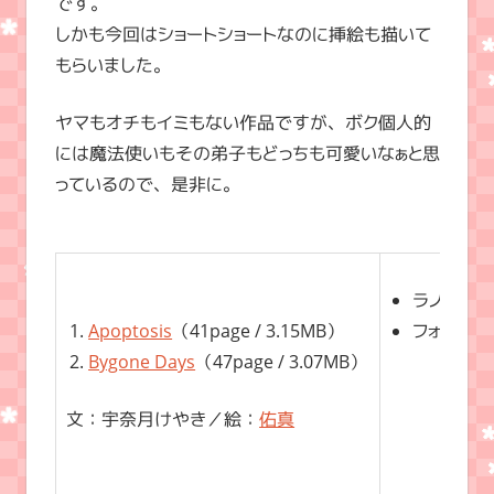
です。
しかも今回はショートショートなのに挿絵も描いて
もらいました。
ヤマもオチもイミもない作品ですが、ボク個人的
には魔法使いもその弟子もどっちも可愛いなぁと思
っているので、是非に。
ラノベサイ
Apoptosis
（41page / 3.15MB）
フォント
Bygone Days
（47page / 3.07MB）
H
文：宇奈月けやき／絵：
佑真
Tim
07