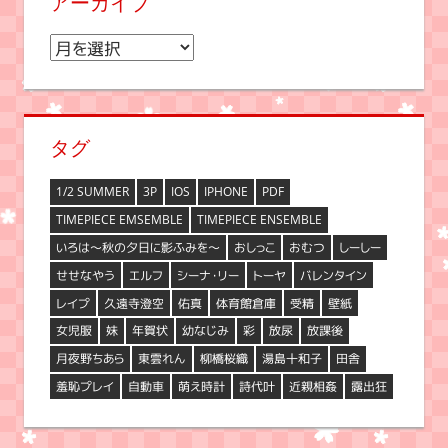
アーカイブ
ア
ー
カ
イ
タグ
ブ
1/2 SUMMER
3P
IOS
IPHONE
PDF
TIMEPIECE EMSEMBLE
TIMEPIECE ENSEMBLE
いろは～秋の夕日に影ふみを～
おしっこ
おむつ
しーしー
せせなやう
エルフ
シーナ・リー
トーヤ
バレンタイン
レイプ
久遠寺澄空
佑真
体育館倉庫
受精
壁紙
女児服
妹
年賀状
幼なじみ
彩
放尿
放課後
月夜野ちあら
東雲れん
柳橋桜織
湯島十和子
田舎
羞恥プレイ
自動車
萌え時計
詩代叶
近親相姦
露出狂