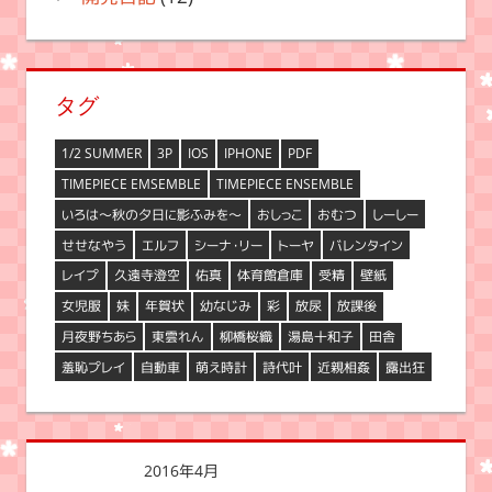
タグ
1/2 SUMMER
3P
IOS
IPHONE
PDF
TIMEPIECE EMSEMBLE
TIMEPIECE ENSEMBLE
いろは～秋の夕日に影ふみを～
おしっこ
おむつ
しーしー
せせなやう
エルフ
シーナ・リー
トーヤ
バレンタイン
レイプ
久遠寺澄空
佑真
体育館倉庫
受精
壁紙
女児服
妹
年賀状
幼なじみ
彩
放尿
放課後
月夜野ちあら
東雲れん
柳橋桜織
湯島十和子
田舎
羞恥プレイ
自動車
萌え時計
詩代叶
近親相姦
露出狂
2016年4月