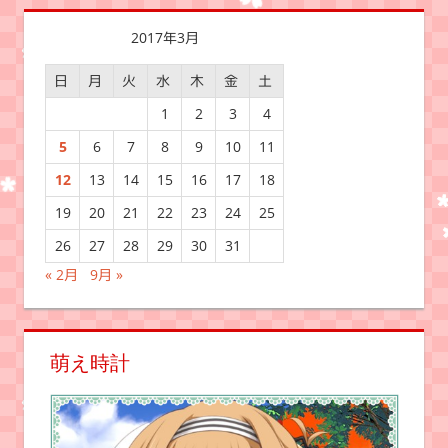
事:
ビ
2017年3月
ゲ
日
月
火
水
木
金
土
ー
1
2
3
4
シ
5
6
7
8
9
10
11
ョ
12
13
14
15
16
17
18
ン
19
20
21
22
23
24
25
26
27
28
29
30
31
« 2月
9月 »
萌え時計