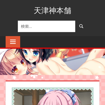
コ
天津神本舗
ン
テ
ン
検
検
ツ
索
索
へ
対
ス
象:
キ
ッ
プ