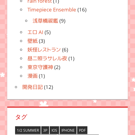
rain forest
(1)
Timepiece Ensemble
(16)
浅草橋祓鑑
(9)
エロ AI
(5)
壁紙
(3)
妖怪レストラン
(6)
昼ニ照ラサレル夜
(1)
東京守護神
(2)
漫画
(1)
開発日記
(12)
タグ
1/2 SUMMER
3P
IOS
IPHONE
PDF