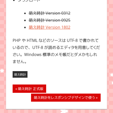
ダウンロード
萌え時計 Version 0312
萌え時計 Version 0925
萌え時計 Version 1802
PHP や HTML などのソースは UTF-8 で書かれて
いるので、UTF-8 が読めるエディタを用意してくだ
さい。Windows 標準のメモ帳だとダメかもしれ
ません。
萌え時計
投
前
萌え時計 正式版
の
稿
次
萌え時計をレスポンシブデザインで使う
記
の
ナ
事:
記