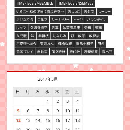
TIMEPIECE EMSEMBLE
TIMEPIECE ENSEMBLE
いろは～秋の夕日に影ふみを～
おしっこ
おむつ
しーしー
せせなやう
エルフ
シーナ・リー
トーヤ
バレンタイン
レイプ
久遠寺澄空
佑真
体育館倉庫
受精
壁紙
女児服
妹
年賀状
幼なじみ
彩
放尿
放課後
月夜野ちあら
東雲れん
柳橋桜織
湯島十和子
田舎
羞恥プレイ
自動車
萌え時計
詩代叶
近親相姦
露出狂
2017年3月
日
月
火
水
木
金
土
1
2
3
4
5
6
7
8
9
10
11
12
13
14
15
16
17
18
19
20
21
22
23
24
25