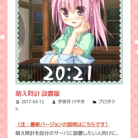
萌え時計 設置版
2017-03-12
宇奈月 けやき
プロダク
ト
（注：最新バージョンの説明はこちらです）
萌え時計を自分のサーバに設置したい人向けに、