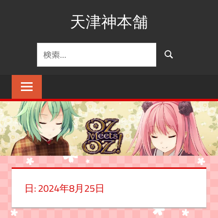
コ
天津神本舗
ン
テ
ン
検
検
ツ
索
索
へ
対
ス
象:
キ
ッ
プ
日:
2024年8月25日