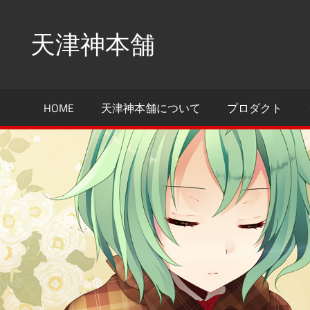
コ
ン
天津神本舗
テ
ン
ツ
HOME
天津神本舗について
プロダクト
へ
ス
キ
ッ
プ