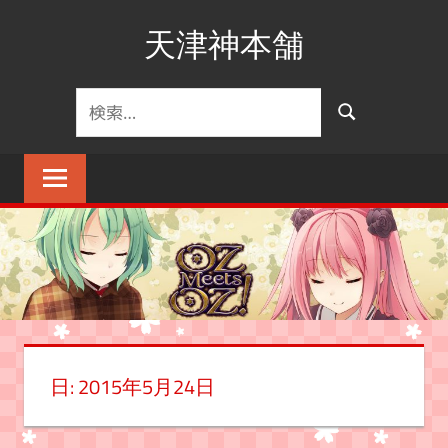
コ
天津神本舗
ン
テ
ン
検
検
ツ
索
索
へ
対
ス
象:
キ
ッ
プ
日:
2015年5月24日