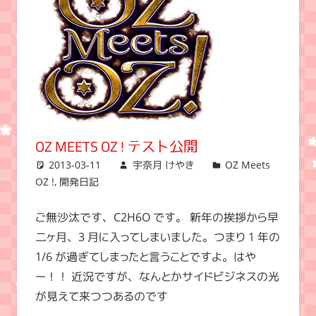
OZ MEETS OZ ! テスト公開
2013-03-11
宇奈月 けやき
OZ Meets
OZ !
,
開発日記
ご無沙汰です、C2H6O です。 新年の挨拶から早
二ヶ月、3 月に入ってしまいました。つまり 1 年の
1/6 が過ぎてしまったと言うことですよ。はや
ー！！ 近況ですが、なんとかサイドビジネスの光
が見えて来つつあるのです