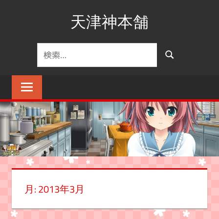
コ
天津神本舗
ン
テ
ン
検
検
ツ
索
索
へ
対
ス
象:
キ
ッ
プ
月:
2013年3月